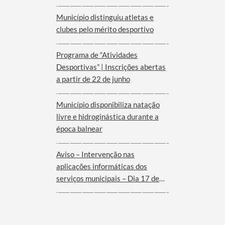
Município distinguiu atletas e
clubes pelo mérito desportivo
Programa de “Atividades
Desportivas” | Inscrições abertas
a partir de 22 de junho
Município disponibiliza natação
livre e hidroginástica durante a
época balnear
Aviso – Intervenção nas
aplicações informáticas dos
serviços municipais – Dia 17 de
Junho de 2026