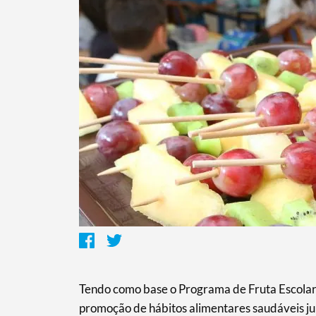
Termo de Pesquisa
Categorias gerais
Tendo como base o Programa de Fruta Escola
promoção de hábitos alimentares saudáveis jun