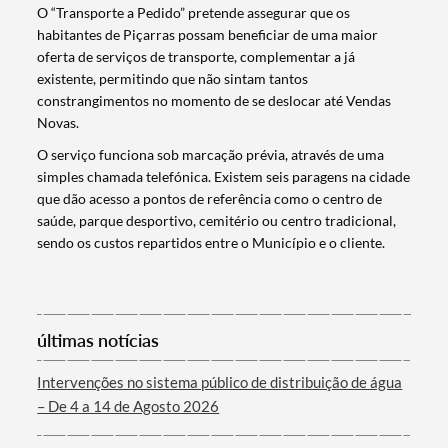
O “Transporte a Pedido” pretende assegurar que os
habitantes de Piçarras possam beneficiar de uma maior
oferta de serviços de transporte, complementar a já
existente, permitindo que não sintam tantos
constrangimentos no momento de se deslocar até Vendas
Novas.
O serviço funciona sob marcação prévia, através de uma
simples chamada telefónica. Existem seis paragens na cidade
que dão acesso a pontos de referência como o centro de
saúde, parque desportivo, cemitério ou centro tradicional,
sendo os custos repartidos entre o Município e o cliente.
Termo de Pesquisa
últimas notícias
Intervenções no sistema público de distribuição de água
– De 4 a 14 de Agosto 2026
Categorias gerais