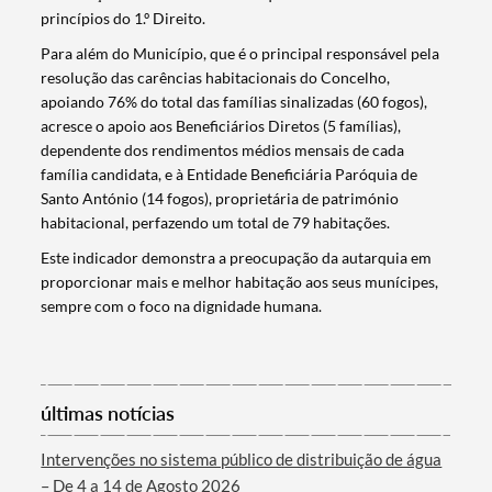
princípios do 1.º Direito.
Para além do Município, que é o principal responsável pela
resolução das carências habitacionais do Concelho,
Termo de Pesquisa
apoiando 76% do total das famílias sinalizadas (60 fogos),
acresce o apoio aos Beneficiários Diretos (5 famílias),
dependente dos rendimentos médios mensais de cada
família candidata, e à Entidade Beneficiária Paróquia de
Santo António (14 fogos), proprietária de património
habitacional, perfazendo um total de 79 habitações.
Categorias gerais
Este indicador demonstra a preocupação da autarquia em
proporcionar mais e melhor habitação aos seus munícipes,
sempre com o foco na dignidade humana.
Filtros
últimas notícias
Intervenções no sistema público de distribuição de água
– De 4 a 14 de Agosto 2026