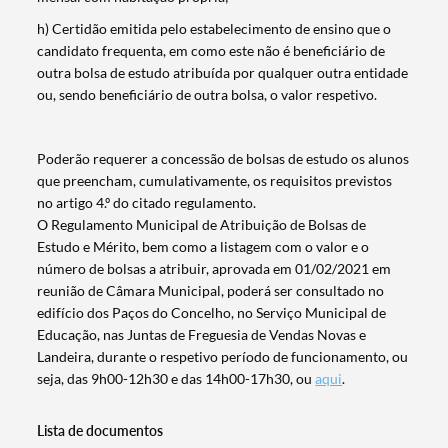
h) Certidão emitida pelo estabelecimento de ensino que o
Termo de Pesquisa
candidato frequenta, em como este não é beneficiário de
outra bolsa de estudo atribuída por qualquer outra entidade
ou, sendo beneficiário de outra bolsa, o valor respetivo.
Categorias gerais
Poderão requerer a concessão de bolsas de estudo os alunos
que preencham, cumulativamente, os requisitos previstos
no artigo 4.º do citado regulamento.
O Regulamento Municipal de Atribuição de Bolsas de
Estudo e Mérito, bem como a listagem com o valor e o
número de bolsas a atribuir, aprovada em 01/02/2021 em
Filtros
reunião de Câmara Municipal, poderá ser consultado no
edifício dos Paços do Concelho, no Serviço Municipal de
Educação, nas Juntas de Freguesia de Vendas Novas e
Landeira, durante o respetivo período de funcionamento, ou
seja, das 9h00-12h30 e das 14h00-17h30, ou
aqui
.
Lista de documentos