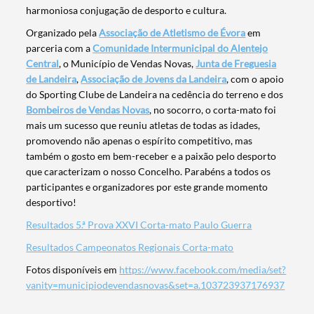
harmoniosa conjugação de desporto e cultura.
Organizado pela
Associação de Atletismo de Évora
em
parceria com a
Comunidade Intermunicipal do Alentejo
Central
, o Município de Vendas Novas,
Junta de Freguesia
de Landeira
,
Associação de Jovens da Landeira
, com o apoio
do Sporting Clube de Landeira na cedência do terreno e dos
Bombeiros de Vendas Novas
, no socorro, o corta-mato foi
Termo de Pesquisa
mais um sucesso que reuniu atletas de todas as idades,
promovendo não apenas o espírito competitivo, mas
também o gosto em bem-receber e a paixão pelo desporto
que caracterizam o nosso Concelho. Parabéns a todos os
participantes e organizadores por este grande momento
desportivo!
Categorias gerais
Resultados 5.ª Prova XXVI Corta-mato Paulo Guerra
Resultados Campeonatos Regionais Corta-mato
Fotos disponíveis em
https://www.facebook.com/media/set?
vanity=municipiodevendasnovas&set=a.103723937176937
Filtros