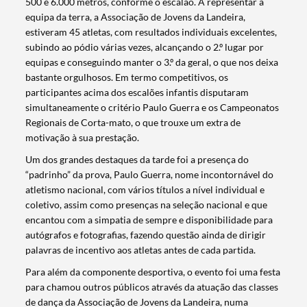
500 e 6.000 metros, conforme o escalão. A representar a
equipa da terra, a Associação de Jovens da Landeira,
estiveram 45 atletas, com resultados individuais excelentes,
subindo ao pódio várias vezes, alcançando o 2.º lugar por
equipas e conseguindo manter o 3.º da geral, o que nos deixa
bastante orgulhosos. Em termo competitivos, os
participantes acima dos escalões infantis disputaram
simultaneamente o critério Paulo Guerra e os Campeonatos
Regionais de Corta-mato, o que trouxe um extra de
motivação à sua prestação.
Um dos grandes destaques da tarde foi a presença do
“padrinho” da prova, Paulo Guerra, nome incontornável do
atletismo nacional, com vários títulos a nível individual e
coletivo, assim como presenças na seleção nacional e que
encantou com a simpatia de sempre e disponibilidade para
autógrafos e fotografias, fazendo questão ainda de dirigir
palavras de incentivo aos atletas antes de cada partida.
Para além da componente desportiva, o evento foi uma festa
para chamou outros públicos através da atuação das classes
de dança da Associação de Jovens da Landeira, numa