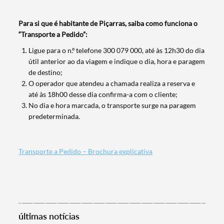
Para si que é habitante de Piçarras, saiba como funciona o
“Transporte a Pedido”:
Ligue para o n.º telefone 300 079 000, até às 12h30 do dia
Termo de Pesquisa
útil anterior ao da viagem e indique o dia, hora e paragem
de destino;
O operador que atendeu a chamada realiza a reserva e
até às 18h00 desse dia confirma-a com o cliente;
No dia e hora marcada, o transporte surge na paragem
predeterminada.
Categorias gerais
Transporte a Pedido – Brochura explicativa
Filtros
últimas notícias