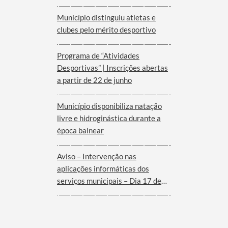
Município distinguiu atletas e
clubes pelo mérito desportivo
Programa de “Atividades
Desportivas” | Inscrições abertas
a partir de 22 de junho
Município disponibiliza natação
livre e hidroginástica durante a
época balnear
Aviso – Intervenção nas
aplicações informáticas dos
serviços municipais – Dia 17 de
Junho de 2026