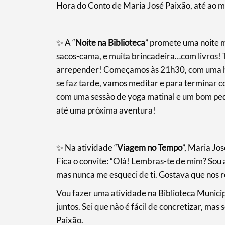
Hora do Conto de Maria José Paixão, até ao m
✨ A “
Noite na Biblioteca
” promete uma noite m
sacos-cama, e muita brincadeira…com livros! T
arrepender! Começamos às 21h30, com uma hora
se faz tarde, vamos meditar e para terminar 
com uma sessão de yoga matinal e um bom pe
até uma próxima aventura!
✨ Na atividade “
Viagem no Tempo
”, Maria Jo
Fica o convite: “Olá! Lembras-te de mim? Sou
mas nunca me esqueci de ti. Gostava que nos 
Vou fazer uma atividade na Biblioteca Municip
juntos. Sei que não é fácil de concretizar, mas
Paixão.