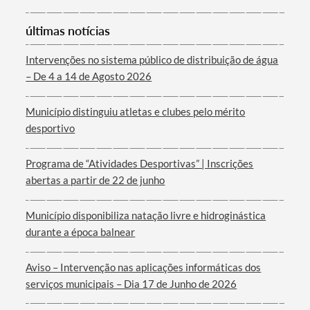
últimas notícias
Intervenções no sistema público de distribuição de água
– De 4 a 14 de Agosto 2026
Termo de Pesquisa
Município distinguiu atletas e clubes pelo mérito
desportivo
Programa de “Atividades Desportivas” | Inscrições
abertas a partir de 22 de junho
Categorias gerais
Município disponibiliza natação livre e hidroginástica
durante a época balnear
Aviso – Intervenção nas aplicações informáticas dos
Filtros
serviços municipais – Dia 17 de Junho de 2026