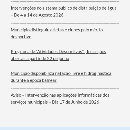
Categorias gerais
Intervenções no sistema público de distribuição de água
– De 4 a 14 de Agosto 2026
Município distinguiu atletas e clubes pelo mérito
desportivo
Filtros
Programa de “Atividades Desportivas” | Inscrições
abertas a partir de 22 de junho
Município disponibiliza natação livre e hidroginástica
durante a época balnear
Aviso – Intervenção nas aplicações informáticas dos
serviços municipais – Dia 17 de Junho de 2026