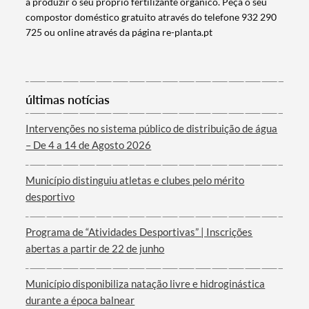
a produzir o seu próprio fertilizante orgânico. Peça o seu
compostor doméstico gratuito através do telefone 932 290
725 ou online através da página re-planta.pt
Categorias gerais
últimas notícias
Intervenções no sistema público de distribuição de água
– De 4 a 14 de Agosto 2026
Filtros
Município distinguiu atletas e clubes pelo mérito
desportivo
Programa de “Atividades Desportivas” | Inscrições
abertas a partir de 22 de junho
Município disponibiliza natação livre e hidroginástica
durante a época balnear