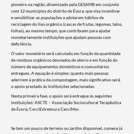
pioneiro na região, dinamizado pela GESAMB em conjunto
com 12 municípios do distrito de Évora, que visa incentivar
e sensibilizar as populações a adotarem hábitos de
reciclagem do lixo orgânico (cascas de frutas, legumes, talos,
folhas), ao mesmo tempo, que contribuem para ajudar
monetariamente instituições que ajudam pessoas com
deficiência.
O valor monetário será́ calculado em função da quantidade
de resíduos orgânicos desviados de aterro e em função do
número de equipamentos domésticos e comunitários
entregues. A equação é simples: quanto mais pessoas
aderirem à prática da compostagem, mais significativo será́
o apoio prestado às instituições selecionadas.
Nesta primeira fase, o apoio será entregue às seguintes
instituições: ASCTE – Associação Sociocultural Terapêutica
de Évora; CerciEstremoz e CerciMor.
Termo de Pesquisa
Se tem um pouco de terreno ou jardim disponível, comece já